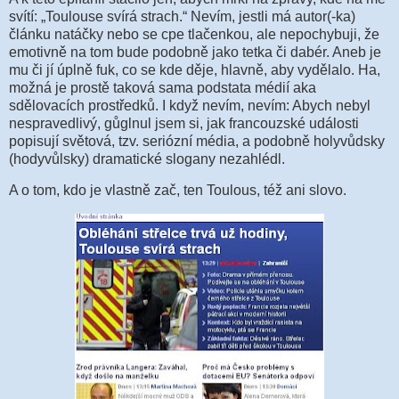
svítí: „Toulouse svírá strach.“ Nevím, jestli má autor(-ka)
článku natáčky nebo se cpe tlačenkou, ale nepochybuji, že
emotivně na tom bude podobně jako tetka či dabér. Aneb je
mu či jí úplně fuk, co se kde děje, hlavně, aby vydělalo. Ha,
možná je prostě taková sama podstata médií aka
sdělovacích prostředků. I když nevím, nevím: Abych nebyl
nespravedlivý, gůglnul jsem si, jak francouzské události
popisují světová, tzv. seriózní média, a podobně holyvůdsky
(hodyvůlsky) dramatické slogany nezahlédl.
A o tom, kdo je vlastně zač, ten Toulous, též ani slovo.