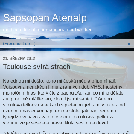
Sapsopan Atenalp
mediocre life of a humanitarian aid worker
▼
21. BŘEZNA 2012
Toulouse svírá strach
Najednou mi došlo, koho mi česká média připomínají.
Voisouvr amerických filmů z ranných dob VHS, lhostejný
monotónní hlas, který čte z papíru „Au, au, co mi to děláte,
au, proč mě mlátíte, au, zlomil jsi mi sanici...“ Anebo
stokilová tetka v natáčkách s pletacími jehlami v ruce a od
uzenin umaštěným papírem na stole, jak nadrženému
týnejdžrovi navrkává do telefonu, co utikává pětku za
vteřinu, že je veselá a hravá. Nula šest nula devět.
A k této epifanii stačilo jen, abych mrkl na zprávy, kde na mě