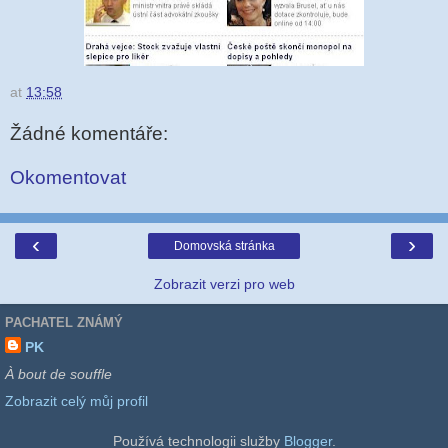
at
13:58
Žádné komentáře:
Okomentovat
‹
›
Domovská stránka
Zobrazit verzi pro web
PACHATEL ZNÁMÝ
PK
À bout de souffle
Zobrazit celý můj profil
Používá technologii služby
Blogger
.