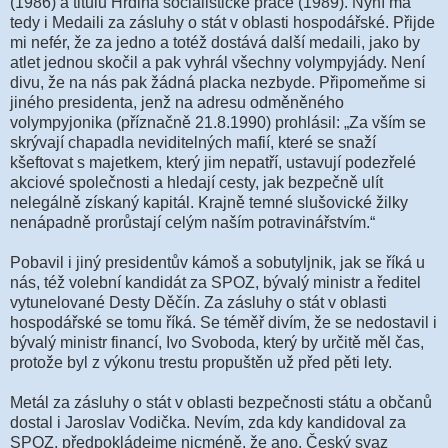
(1986) a titulu Hrdina socialistické práce (1989). Nyní má
tedy i Medaili za zásluhy o stát v oblasti hospodářské. Přijde
mi nefér, že za jedno a totéž dostává další medaili, jako by
atlet jednou skočil a pak vyhrál všechny volympyjády. Není
divu, že na nás pak žádná placka nezbyde. Připomeňme si
jiného presidenta, jenž na adresu odměněného
volympyjonika (příznačně 21.8.1990) prohlásil: „Za vším se
skrývají chapadla neviditelných mafií, které se snaží
kšeftovat s majetkem, který jim nepatří, ustavují podezřelé
akciové společnosti a hledají cesty, jak bezpečně ulít
nelegálně získaný kapitál. Krajně temné slušovické žilky
nenápadně prorůstají celým naším potravinářstvím.“
Pobavil i jiný presidentův kámoš a sobutyljnik, jak se říká u
nás, též volební kandidát za SPOZ, bývalý ministr a ředitel
vytunelované Desty Děčín. Za zásluhy o stát v oblasti
hospodářské se tomu říká. Se téměř divím, že se nedostavil i
bývalý ministr financí, Ivo Svoboda, který by určitě měl čas,
protože byl z výkonu trestu propuštěn už před pěti lety.
Metál za zásluhy o stát v oblasti bezpečnosti státu a občanů
dostal i Jaroslav Vodička. Nevím, zda kdy kandidoval za
SPOZ, předpokládejme nicméně, že ano. Český svaz