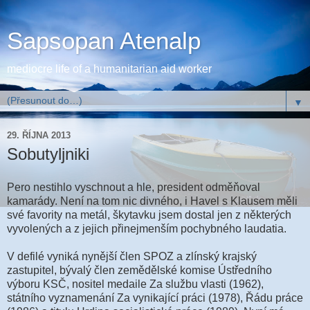
Sapsopan Atenalp
mediocre life of a humanitarian aid worker
▼
29. ŘÍJNA 2013
Sobutyljniki
Pero nestihlo vyschnout a hle, president odměňoval
kamarády. Není na tom nic divného, i Havel s Klausem měli
své favority na metál, škytavku jsem dostal jen z některých
vyvolených a z jejich přinejmenším pochybného laudatia.
V defilé vyniká nynější člen SPOZ a zlínský krajský
zastupitel, bývalý člen zemědělské komise Ústředního
výboru KSČ, nositel medaile Za službu vlasti (1962),
státního vyznamenání Za vynikající práci (1978), Řádu práce