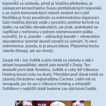
bojovníků za svobodu, jehož je Vodička předsedou, je
nástupcem komančského Svazu protifašistických bojovníků
a ze svých komunistických názorů neslevil ani o píď.
Nezřídka je Svaz považován za extremistickou organizaci.
Sám Vodička (bývalý voják z povolání, posléze technik na
statku, na začátku devadesátých, jak jinak, podnikatel) se
například v rozhovoru v jednom nejmenovaném plátku
rozhořčil, že si „transfer – zdůrazňuji transfer – německého
obyvatelstva“ premiér dovolil označit za vyhnání. To není
extremismus, pravda, to je pouze blbost. Připomíná trochu
Jakeše (hloupý, ale asi vlivný).
Zaujal mě i Jan Světlík a jeho metál za zásluhy o stát v
oblasti hospodářské, stejně jako tunelář z Desty. Ten
dostavěl první blok Temelína, Světlík si coby šéf Vítkovice
Holding brousí zuby na druhý. Přemítám proč dávat metál za
zásluhy čtrnáctému nejbohatšímu Čechovi, zatím mě nic
nenapadá, jen že asi o Vítkovice Holding a miliardáři
Světlíkovi v nejbližší době budeme zas slýchávat častěji.