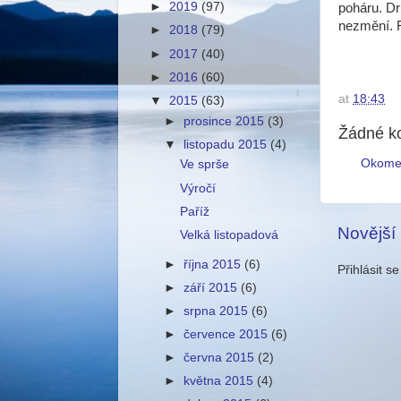
►
2019
(97)
poháru. Dr
nezmění. R
►
2018
(79)
►
2017
(40)
►
2016
(60)
at
18:43
▼
2015
(63)
►
prosince 2015
(3)
Žádné k
▼
listopadu 2015
(4)
Okome
Ve sprše
Výročí
Paříž
Novější
Velká listopadová
►
října 2015
(6)
Přihlásit s
►
září 2015
(6)
►
srpna 2015
(6)
►
července 2015
(6)
►
června 2015
(2)
►
května 2015
(4)