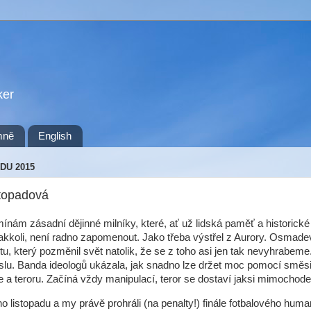
ker
mně
English
ADU 2015
stopadová
ínám zásadní dějinné milníky, které, ať už lidská paměť a historické
 jakkoli, není radno zapomenout. Jako třeba výstřel z Aurory. Osmade
, který pozměnil svět natolik, že se z toho asi jen tak nevyhrabem
lu. Banda ideologů ukázala, jak snadno lze držet moc pomocí směs
 a teroru. Začíná vždy manipulací, teror se dostaví jaksi mimochod
 listopadu a my právě prohráli (na penalty!) finále fotbalového huma