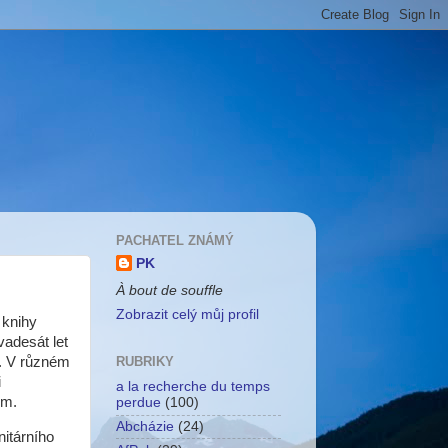
PACHATEL ZNÁMÝ
PK
À bout de souffle
Zobrazit celý můj profil
 knihy
vadesát let
e. V různém
RUBRIKY
i
a la recherche du temps
em.
perdue
(100)
Abcházie
(24)
nitárního