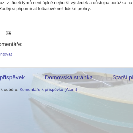
uzí z třiceti týmů není úplně nejhorší výsledek a důstojná porážka na 
aději si připomínat fotbalové než lidské prohry.
omentáře:
ntovat
 příspěvek
Domovská stránka
Starší 
e k odběru:
Komentáře k příspěvku (Atom)