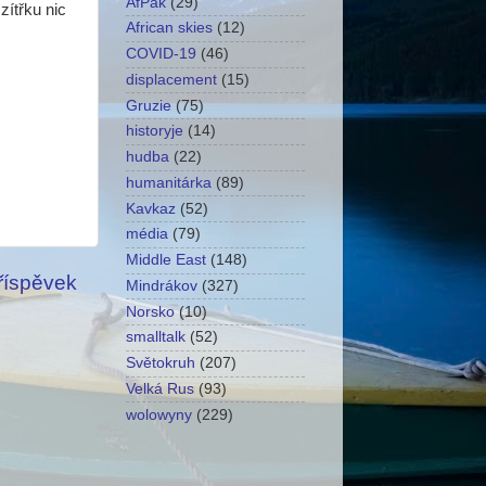
AfPak
(29)
zítřku nic
African skies
(12)
COVID-19
(46)
displacement
(15)
Gruzie
(75)
historyje
(14)
hudba
(22)
humanitárka
(89)
Kavkaz
(52)
média
(79)
Middle East
(148)
příspěvek
Mindrákov
(327)
Norsko
(10)
smalltalk
(52)
Světokruh
(207)
Velká Rus
(93)
wolowyny
(229)