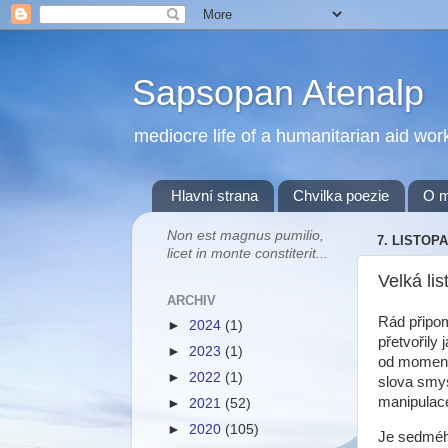
Sapsopan Atenalp
mediocre life of a humanitarian aid wor
Hlavní strana
Chvilka poezie
O 
Non est magnus pumilio,
7. LISTOP
licet in monte constiterit...
Velká li
ARCHIV
Rád připom
►
2024
(1)
přetvořily
►
2023
(1)
od momentu
►
2022
(1)
slova smys
manipulace
►
2021
(52)
►
2020
(105)
Je sedmého