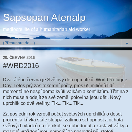
Sapsopan Atenalp
mediocre life of a humanitarian aid worker
▼
20. ČERVNA 2016
#WRD2016
Dvacátého června je Světový den uprchlíků, World Refugee
Day. Letos prý zas rekordní počty, přes 65 miliónů lidí
momentálně nespí doma kvůli valkám a konfliktům. Třetina z
nich musela odejít ze své země, polovina jsou děti. Nový
uprchlík co dvě vteřiny. Tik... Tik... Tik...
Za poslední rok vzrostl počet světových uprchlíků o deset
procent a křivka stále stoupá, zatímco schopnost a ochota
svěových vládců na čemkoli se dohodnout a zastavit války a
masové vraždění jsou nejhorší za poslední půl století.