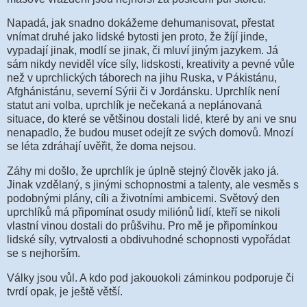
Napadá, jak snadno dokážeme dehumanisovat, přestat
vnímat druhé jako lidské bytosti jen proto, že žíjí jinde,
vypadají jinak, modlí se jinak, či mluví jiným jazykem. Já
sám nikdy neviděl více síly, lidskosti, kreativity a pevné vůle
než v uprchlických táborech na jihu Ruska, v Pákistánu,
Afghánistánu, severní Sýrii či v Jordánsku. Uprchlík není
statut ani volba, uprchlík je nečekaná a neplánovaná
situace, do které se většinou dostali lidé, které by ani ve snu
nenapadlo, že budou muset odejít ze svých domovů. Mnozí
se léta zdráhají uvěřit, že doma nejsou.
Záhy mi došlo, že uprchlík je úplně stejný člověk jako já.
Jinak vzdělaný, s jinými schopnostmi a talenty, ale vesměs s
podobnými plány, cíli a životními ambicemi. Světový den
uprchlíků má připomínat osudy miliónů lidí, kteří se nikoli
vlastní vinou dostali do průšvihu. Pro mě je připomínkou
lidské síly, vytrvalosti a obdivuhodné schopnosti vypořádat
se s nejhorším.
Války jsou vůl. A kdo pod jakouokoli záminkou podporuje či
tvrdí opak, je ještě větší.