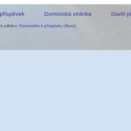
 příspěvek
Domovská stránka
Starší 
e k odběru:
Komentáře k příspěvku (Atom)