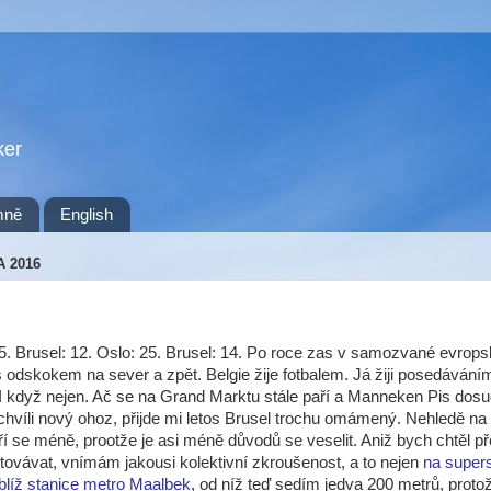
ker
mně
English
A 2016
 Brusel: 12. Oslo: 25. Brusel: 14. Po roce zas v samozvané evrop
s odskokem na sever a zpět. Belgie žije fotbalem. Já žiji posedávání
I když nejen. Ač se na Grand Marktu stále paří a Manneken Pis dosud
chvíli nový ohoz, přijde mi letos Brusel trochu omámený. Nehledě na 
ří se méně, prootže je asi méně důvodů se veselit. Aniž bych chtěl p
etovávat, vnímám jakousi kolektivní zkroušenost, a to nejen
na super
poblíž stanice metro Maalbek
, od níž teď sedím jedva 200 metrů, proto