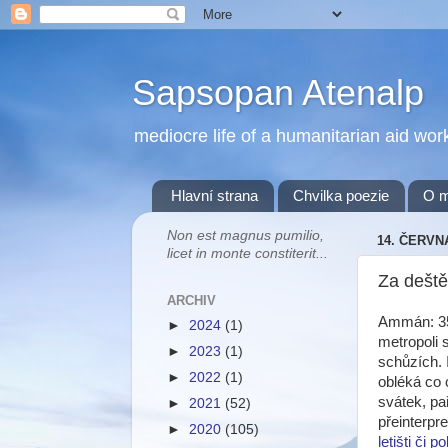
Sapsopan Atenalp
mediocre life of a humanitarian aid wor
Hlavní strana
Chvilka poezie
O 
Non est magnus pumilio,
14. ČERVN
licet in monte constiterit...
Za deště
ARCHIV
Ammán: 35.
►
2024
(1)
metropoli 
►
2023
(1)
schůzích. 
►
2022
(1)
obléká co 
svátek, pa
►
2021
(52)
přeinterpr
►
2020
(105)
letišti či 