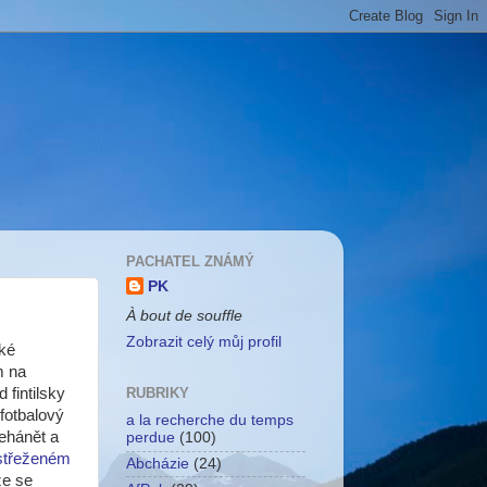
PACHATEL ZNÁMÝ
PK
À bout de souffle
Zobrazit celý můj profil
ské
m na
 fintilsky
RUBRIKY
fotbalový
a la recherche du temps
řehánět a
perdue
(100)
střeženém
Abcházie
(24)
že se