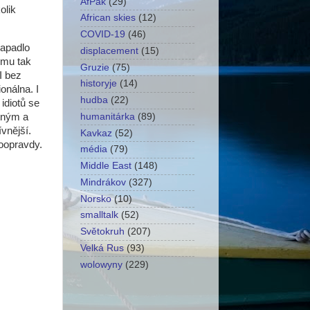
AfPak
(29)
olik
African skies
(12)
COVID-19
(46)
apadlo
displacement
(15)
tomu tak
Gruzie
(75)
 I bez
historyje
(14)
onálna. I
hudba
(22)
 idiotů se
stným a
humanitárka
(89)
vnější.
Kavkaz
(52)
doopravdy.
média
(79)
Middle East
(148)
Mindrákov
(327)
Norsko
(10)
smalltalk
(52)
Světokruh
(207)
Velká Rus
(93)
wolowyny
(229)