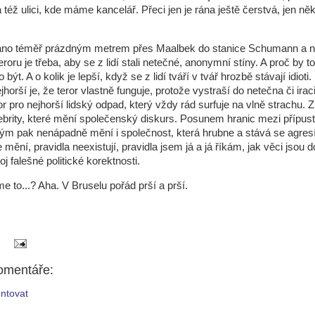
 též ulici, kde máme kancelář. Přeci jen je rána ještě čerstvá, jen něk
ráno téměř prázdným metrem přes Maalbek do stanice Schumann a n
eroru je třeba, aby se z lidí stali netečné, anonymní stíny. A proč by 
být. A o kolik je lepší, když se z lidí tváří v tvář hrozbě stávají idioti.
horší je, že teror vlastně funguje, protože vystraší do netečna či iraci
or pro nejhorší lidský odpad, který vždy rád surfuje na vlně strachu. Z
lebrity, které mění společenský diskurs. Posunem hranic mezi přípu
ým pak nenápadně mění i společnost, která hrubne a stává se agresí
 mění, pravidla neexistují, pravidla jsem já a já říkám, jak věci jsou 
oj falešné politické korektnosti.
e to...? Aha. V Bruselu pořád prší a prší.
omentáře:
ntovat