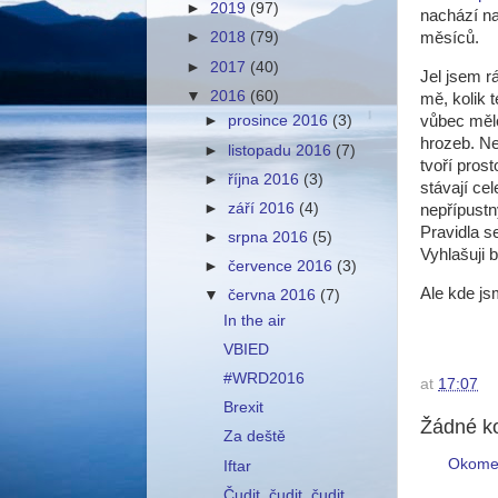
►
2019
(97)
nachází na
měsíců.
►
2018
(79)
►
2017
(40)
Jel jsem 
▼
2016
(60)
mě, kolik t
vůbec mělo 
►
prosince 2016
(3)
hrozeb. Nej
►
listopadu 2016
(7)
tvoří prost
►
října 2016
(3)
stávají ce
►
září 2016
(4)
nepřípustn
Pravidla se
►
srpna 2016
(5)
Vyhlašuji b
►
července 2016
(3)
Ale kde jsm
▼
června 2016
(7)
In the air
VBIED
#WRD2016
at
17:07
Brexit
Žádné k
Za deště
Okome
Iftar
Čudit, čudit, čudit