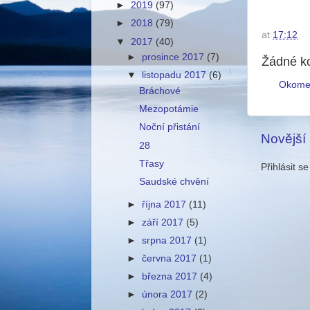
►
2019
(97)
►
2018
(79)
at
17:12
▼
2017
(40)
►
prosince 2017
(7)
Žádné k
▼
listopadu 2017
(6)
Okome
Bráchové
Mezopotámie
Noční přistání
Novější
28
Třasy
Přihlásit s
Saudské chvění
►
října 2017
(11)
►
září 2017
(5)
►
srpna 2017
(1)
►
června 2017
(1)
►
března 2017
(4)
►
února 2017
(2)