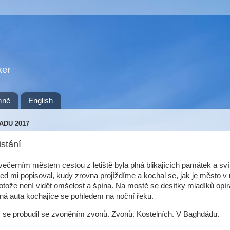
ker
mně
English
PADU 2017
istání
večerním městem cestou z letiště byla plná blikajících památek a sví
šed mi popisoval, kudy zrovna projíždíme a kochal se, jak je město v 
otože není vidět omšelost a špína. Na mostě se desítky mladíků opír
á auta kochajíce se pohledem na noční řeku.
se probudil se zvoněním zvonů. Zvonů. Kostelních. V Baghdádu.