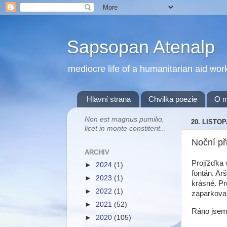
Sapsopan Atenalp
mediocre life of a humanitarian aid wor
Hlavní strana
Chvilka poezie
O 
Non est magnus pumilio,
20. LISTO
licet in monte constiterit...
Noční př
ARCHIV
Projížďka 
►
2024
(1)
fontán. Ar
►
2023
(1)
krásné. Pr
►
2022
(1)
zaparkovan
►
2021
(52)
Ráno jsem 
►
2020
(105)