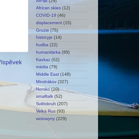
AfPak
(29)
African skies
(12)
COVID-19
(46)
displacement
(15)
Gruzie
(75)
historyje
(14)
hudba
(22)
humanitárka
(89)
Kavkaz
(52)
příspěvek
média
(79)
Middle East
(148)
Mindrákov
(327)
Norsko
(10)
smalltalk
(52)
Světokruh
(207)
Velká Rus
(93)
wolowyny
(229)