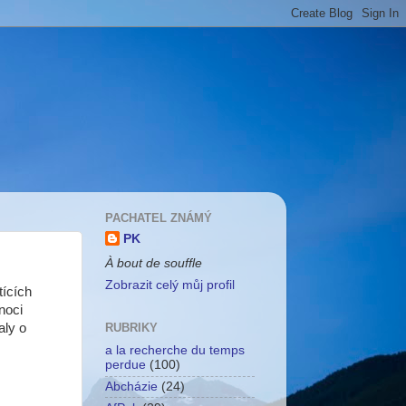
PACHATEL ZNÁMÝ
PK
À bout de souffle
Zobrazit celý můj profil
tících
noci
aly o
RUBRIKY
a la recherche du temps
perdue
(100)
Abcházie
(24)