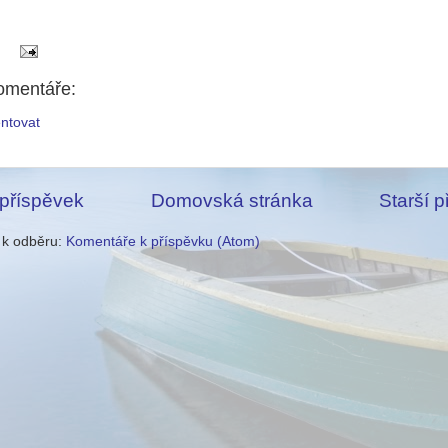
omentáře:
ntovat
 příspěvek
Domovská stránka
Starší 
e k odběru:
Komentáře k příspěvku (Atom)