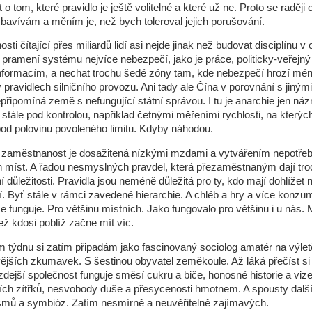
o tom, které pravidlo je ještě volitelné a které už ne. Proto se raději 
 bavívám a měním je, než bych toleroval jejich porušování.
sti čítající přes miliardů lidí asi nejde jinak než budovat disciplínu v
 pramení systému nejvíce nebezpečí, jako je práce, politicky-veřejný 
informacím, a nechat trochu šedé zóny tam, kde nebezpečí hrozí mén
v pravidlech silničního provozu. Ani tady ale Čína v porovnání s jiný
připomíná země s nefungující státní správou. I tu je anarchie jen ná
stále pod kontrolou, napřiklad četnými měřeními rychlosti, na kterých 
pod polovinu povoleného limitu. Kdyby náhodou.
 zaměstnanost je dosažitená nízkými mzdami a vytvářením nepotře
 míst. A řadou nesmyslných pravdel, která přezaměstnaným dají tro
í důležitosti. Pravidla jsou neméně důležitá pro ty, kdo mají dohlížet n
. Byť stále v rámci zavedené hierarchie. A chléb a hry a více konzu
 že funguje. Pro většinu místních. Jako fungovalo pro většinu i u nás.
ež kdosi poblíž začne mít víc.
 týdnu si zatím připadám jako fascinovaný sociolog amatér na výlet
ějších zkumavek. S šestinou obyvatel zeměkoule. Až láká přečíst si
k zdejší společnost funguje směsí cukru a biče, honosné historie a viz
ších zítřků, nesvobody duše a přesycenosti hmotnem. A spousty dalš
smů a symbióz. Zatím nesmírně a neuvěřitelně zajímavých.