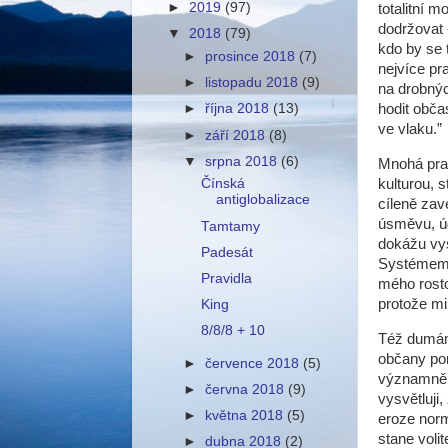
►
2019
(97)
totalitní 
dodržovat 
▼
2018
(79)
kdo by se 
►
prosince 2018
(7)
nejvíce pr
►
listopadu 2018
(9)
na drobnýc
hodit obča
►
října 2018
(13)
ve vlaku.”
►
září 2018
(8)
▼
srpna 2018
(6)
Mnohá prav
kulturou, 
Čínská
antiglobalizace
cíleně zav
úsměvu, úd
Tamtamy
dokážu vy
Padesát
Systémem 
Pravidla
mého rosto
protože mi 
King
8/8/8 + 10
Též dumám,
občany por
►
července 2018
(5)
významně n
►
června 2018
(9)
vysvětluji
►
května 2018
(5)
eroze norm
stane voli
►
dubna 2018
(2)