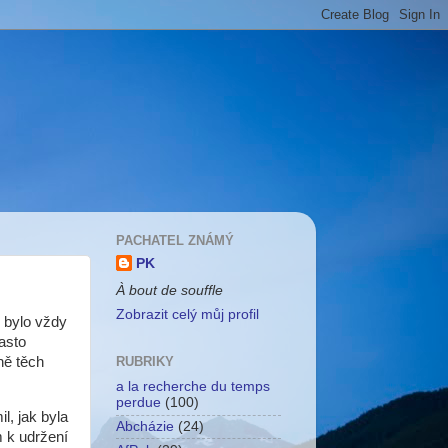
PACHATEL ZNÁMÝ
PK
À bout de souffle
Zobrazit celý můj profil
y bylo vždy
asto
ně těch
RUBRIKY
a la recherche du temps
perdue
(100)
l, jak byla
Abcházie
(24)
 k udržení