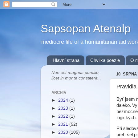
Sapsopan Atenalp
mediocre life of a humanitarian aid wor
Hlavní strana
Chvilka poezie
O 
Non est magnus pumilio,
10. SRPNA 
licet in monte constiterit...
Pravidla
ARCHIV
Byť jsem m
►
2024
(1)
daleko. Vy
►
2023
(1)
bezmocně d
►
2022
(1)
logických.
►
2021
(52)
Při sledov
►
2020
(105)
přehršel p