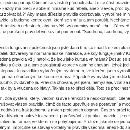
moci jednou partají. Obecně se vlastně předpokládá, že se část pravid
- každý má přeci v sobě minimálně kus rebela, aneb “ševče, proč bys
tu zpívat bál?” Aby masa důležitá pravidla dodržovala, vytvoříme mlh
avidel a budeme kontrolovat, která se smí tu a tam porušit. Necháme l
h lidských neřestech, aby na větší vylomeniny neměl chuť. Zárove
sné porušení pravidel viníkovi připomenout: “Soudruhu, soudruhu, vy j
idla fungováni společnosti jsou jistě dána tím, co snad lze zeširoka
staletí dotvářenými normami lidské interakce, ale kdy funguje jinak? K
edená pravidla vžijí natolik, že jsou jako kultura vnímána? Dosud se
ivu a úleku tu a tam zaregistruji vzorec vlastního chování, jehož jed
stopovat k pravidlům vytvořeným systémem, ve kterém jsem vyrostl
primárně určeným ke kontrole masy. Případně vymyšleným rodiči k
ucího, zvídavého já. Pravidla chování, jež jsem, nemysleje, vzal za 
tak byla vtlučena do hlavy. Takhle se to přeci dělá. Toto se přeci nes
 zda systém, který, vědom si své křehkosti a nedokonalosti, cílen
ušovat vlastní pravidla, čímž de facto upevňuje své postavení a moc
edává na frak jednomu z mých profesních dogmat. Často v práci to
, že důvodem nulové tolerance k porušování jakýchkoli pravidel, je n
ativního rámce, ve kterém se pohybujeme. Protože jakmile se jedno
telným, implicitně se stávají volitelnými pravidla všechna, aneb kdo s