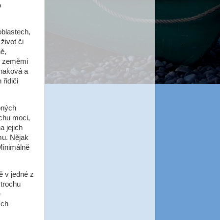
o
 oblastech,
život či
ě,
mi zeměmi
znaková a
řidiči
bných
chu moci,
a jejich
mu. Nějak
 Minimálně
ě v jedné z
 trochu
e
ích