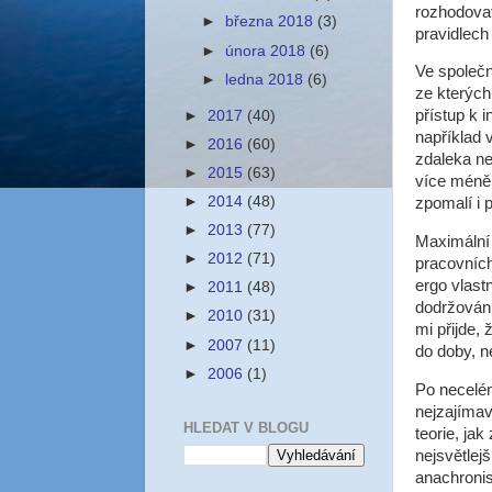
rozhodovat 
►
března 2018
(3)
pravidlech
►
února 2018
(6)
Ve společno
►
ledna 2018
(6)
ze kterých
přístup k 
►
2017
(40)
například 
►
2016
(60)
zdaleka ne
►
2015
(63)
více méně 
►
2014
(48)
zpomalí i 
►
2013
(77)
Maximální
►
2012
(71)
pracovních
ergo vlastn
►
2011
(48)
dodržování
►
2010
(31)
mi přijde,
►
2007
(11)
do doby, n
►
2006
(1)
Po necelém
nejzajímav
HLEDAT V BLOGU
teorie, ja
nejsvětlej
anachroni