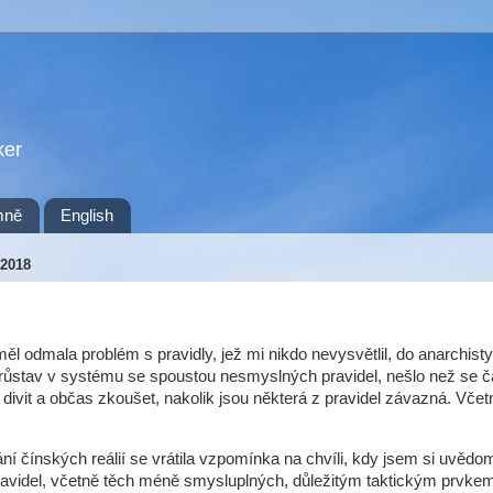
ker
mně
English
2018
ěl odmala problém s pravidly, jež mi nikdo nevysvětlil, do anarchist
růstav v systému se spoustou nesmyslných pravidel, nešlo než se č
ivit a občas zkoušet, nakolik jsou některá z pravidel závazná. Včet
ání čínských reálií se vrátila vzpomínka na chvíli, kdy jsem si uvědomi
ravidel, včetně těch méně smysluplných, důležitým taktickým prvkem