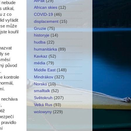
AfPak
(29)
el nebude
African skies
(12)
 utíkal,
u z co
COVID-19
(46)
id vyřádit
displacement
(15)
ň se může
Gruzie
(75)
ste kouřil
historyje
(14)
hudba
(22)
 nazvat
humanitárka
(89)
dy se
Kavkaz
(52)
 směsí
média
(79)
iný původ
Middle East
(148)
.
e kontrole
Mindrákov
(327)
normál,
Norsko
(10)
mí.
smalltalk
(52)
Světokruh
(207)
ě necháva
,
Velká Rus
(93)
tiž
wolowyny
(229)
ebezpečí
 pravidlo
mí