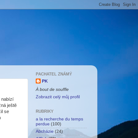
PACHATEL ZNÁMÝ
PK
À bout de souffle
Zobrazit celý můj profil
 nabízí
žná ještě
il se
RUBRIKY
m
a la recherche du temps
perdue
(100)
Abcházie
(24)