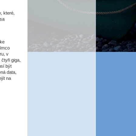
, které,
asa
 ke
tímco
u, v
čtyři giga,
sí být
ná data,
jít na