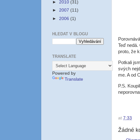
►
2010
(31)
►
2007
(11)
►
2006
(1)
HLEDAT V BLOGU
Porovnávám
Teď nedá. Č
proto, že 
TRANSLATE
Potkali js
svých nejd
Powered by
me. A od O
Translate
P.S. Koupi
neporovnat
at
7:33
Žádné k