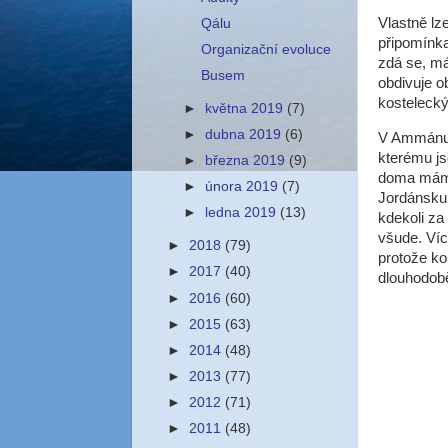
Vlastně lz
Qálu
připomínka
Organizační evoluce
zdá se, má
Busem
obdivuje o
kosteleck
►
května 2019
(7)
►
dubna 2019
(6)
V Ammánu n
kterému j
►
března 2019
(9)
doma mám 
►
února 2019
(7)
Jordánsku 
►
ledna 2019
(13)
kdekoli za
všude. Víc
►
2018
(79)
protože ko
►
2017
(40)
dlouhodobě
►
2016
(60)
►
2015
(63)
►
2014
(48)
►
2013
(77)
►
2012
(71)
►
2011
(48)