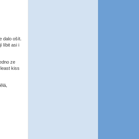
 dalo ošít.
líbit asi i
jedno ze
least kiss
ělá,