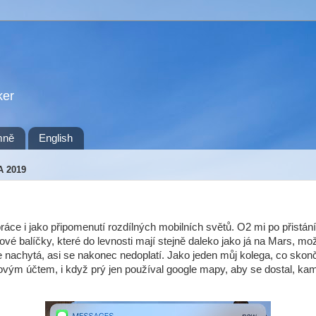
ker
mně
English
A 2019
ráce i jako připomenutí rozdílných mobilních světů. O2 mi po přistání
tové balíčky, které do levnosti mají stejně daleko jako já na Mars, mo
e nachytá, asi se nakonec nedoplatí. Jako jeden můj kolega, co skonč
covým účtem, i když prý jen používal google mapy, aby se dostal, ka