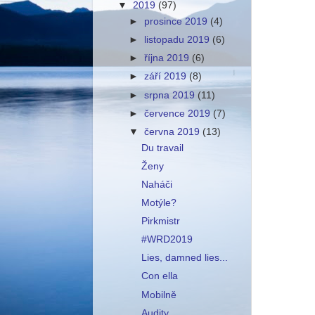
▼
2019
(97)
►
prosince 2019
(4)
►
listopadu 2019
(6)
►
října 2019
(6)
►
září 2019
(8)
►
srpna 2019
(11)
►
července 2019
(7)
▼
června 2019
(13)
Du travail
Ženy
Naháči
Motýle?
Pirkmistr
#WRD2019
Lies, damned lies...
Con ella
Mobilně
Audity