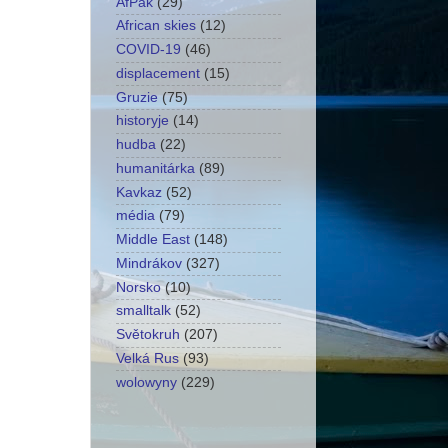
AfPak
(29)
African skies
(12)
COVID-19
(46)
displacement
(15)
Gruzie
(75)
historyje
(14)
hudba
(22)
humanitárka
(89)
Kavkaz
(52)
média
(79)
Middle East
(148)
Mindrákov
(327)
Norsko
(10)
smalltalk
(52)
Světokruh
(207)
Velká Rus
(93)
wolowyny
(229)