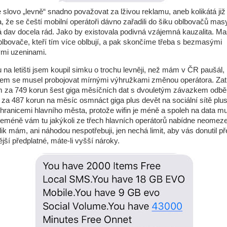
e slovo „levně“ snadno považovat za lživou reklamu, aneb kolikátá již
, že se čeští mobilní operátoři dávno zařadili do šiku oblbovačů masy
 dav docela rád. Jako by existovala podivná vzájemná kauzalita. M
blbovače, kteří tím více oblbují, a pak skončíme třeba s bezmasými
ými uzeninami.
a letišti jsem koupil simku o trochu levněji, než mám v ČR paušál,
sem se musel probojovat mírnými výhružkami změnou operátora. Za
za 749 korun šest giga měsíčních dat s dvouletým závazkem odběr
za 487 korun na měsíc osmnáct giga plus devět na sociální sítě plus 
 hranicemi hlavního města, protože wifin je méně a spoleh na data mu
eméně vám tu jakýkoli ze třech hlavních operátorů nabídne neomeze
lik mám, ani náhodou nespotřebuji, jen nechá limit, aby vás donutil pře
jší předplatné, máte-li vyšší nároky.