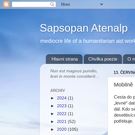
Sapsopan Atenalp
mediocre life of a humanitarian aid wor
Hlavní strana
Chvilka poezie
O 
Non est magnus pumilio,
13. ČERVN
licet in monte constiterit...
Mobilně
ARCHIV
Cesta do p
►
2024
(1)
„levné“ da
►
2023
(1)
dál. Kdo s
►
2022
(1)
desetitisí
potřebuje.
►
2021
(52)
►
2020
(105)