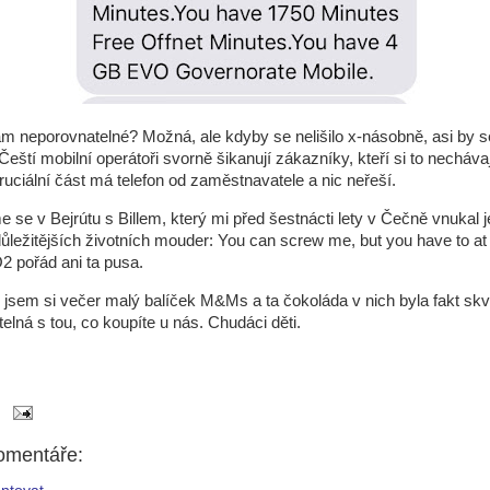
 neporovnatelné? Možná, ale kdyby se nelišilo x-násobně, asi by se
eští mobilní operátoři svorně šikanují zákazníky, kteří si to nechávají 
kruciální část má telefon od zaměstnavatele a nic neřeší.
me se v Bejrútu s Billem, který mi před šestnácti lety v Čečně vnukal 
ůležitějších životních mouder: You can screw me, but you have to at 
2 pořád ani ta pusa.
l jsem si večer malý balíček M&Ms a ta čokoláda v nich byla fakt skv
elná s tou, co koupíte u nás. Chudáci děti.
omentáře: