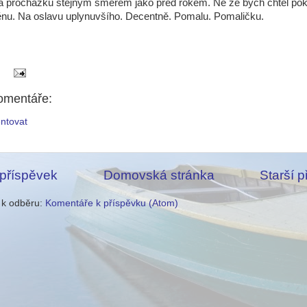
a procházku stejným směrem jako před rokem. Ne že bych chtěl pok
ěnu. Na oslavu uplynuvšího. Decentně. Pomalu. Pomaličku.
omentáře:
ntovat
 příspěvek
Domovská stránka
Starší 
e k odběru:
Komentáře k příspěvku (Atom)