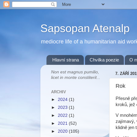
Sapsopan Atenalp
mediocre life of a humanitarian aid wor
Hlavní strana
Chvilka poezie
O 
Non est magnus pumilio,
7. ZÁŘÍ 201
licet in monte constiterit...
Rok
ARCHIV
Přesně pře
►
2024
(1)
kroků, jež
►
2023
(1)
V mnohém 
►
2022
(1)
zajímavý, 
►
2021
(52)
klidně jen
►
2020
(105)