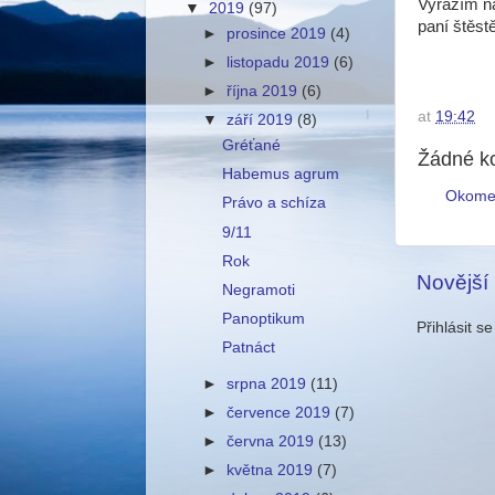
Vyrážím n
▼
2019
(97)
paní štěst
►
prosince 2019
(4)
►
listopadu 2019
(6)
►
října 2019
(6)
at
19:42
▼
září 2019
(8)
Gréťané
Žádné k
Habemus agrum
Okome
Právo a schíza
9/11
Rok
Novější
Negramoti
Panoptikum
Přihlásit s
Patnáct
►
srpna 2019
(11)
►
července 2019
(7)
►
června 2019
(13)
►
května 2019
(7)