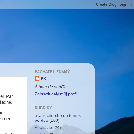
PACHATEL ZNÁMÝ
PK
À bout de souffle
Zobrazit celý můj profil
el. Pár
žádné.
RUBRIKY
ém
a la recherche du temps
akonec
perdue
(100)
Abcházie
(24)