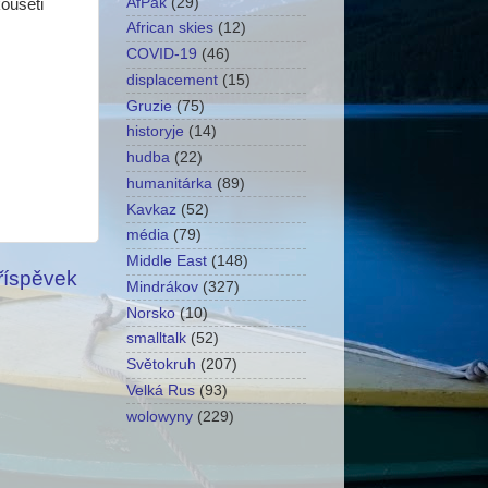
AfPak
(29)
oušeti
African skies
(12)
COVID-19
(46)
displacement
(15)
Gruzie
(75)
historyje
(14)
hudba
(22)
humanitárka
(89)
Kavkaz
(52)
média
(79)
Middle East
(148)
příspěvek
Mindrákov
(327)
Norsko
(10)
smalltalk
(52)
Světokruh
(207)
Velká Rus
(93)
wolowyny
(229)