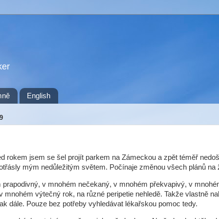
ker
mně
English
9
d rokem jsem se šel projít parkem na Zámeckou a zpět téměř nedoš
 otřásly mým nedůležitým světem. Počínaje změnou všech plánů na 
prapodivný, v mnohém nečekaný, v mnohém překvapivý, v mnoh
v mnohém výtečný rok, na různé peripetie nehledě. Takže vlastně n
 tak dále. Pouze bez potřeby vyhledávat lékařskou pomoc tedy.