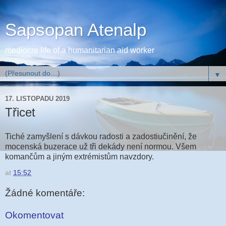
Sapsopan Atenalp
mediocre life of a humanitarian aid worker
▼
17. LISTOPADU 2019
Třicet
Tiché zamyšlení s dávkou radosti a zadostiučinění, že
mocenská buzerace už tři dekády není normou. Všem
komančům a jiným extrémistům navzdory.
at
15:52
Žádné komentáře:
Okomentovat