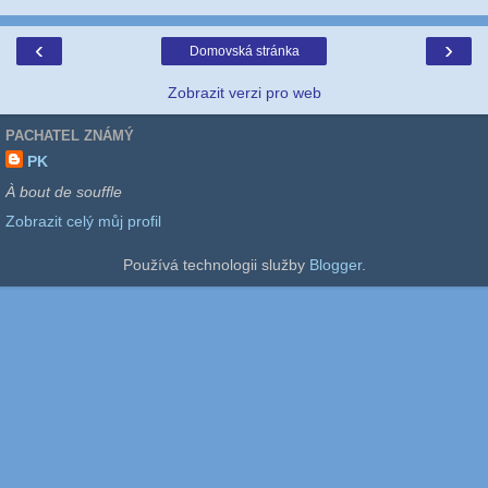
‹
›
Domovská stránka
Zobrazit verzi pro web
PACHATEL ZNÁMÝ
PK
À bout de souffle
Zobrazit celý můj profil
Používá technologii služby
Blogger
.