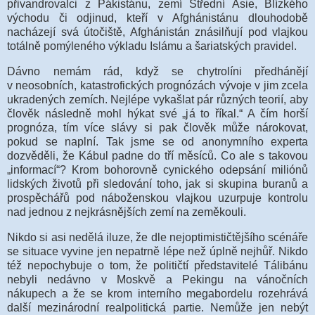
přivandrovalci z Pákistánu, zemí Střední Asie, Blízkého
východu či odjinud, kteří v Afghánistánu dlouhodobě
nacházejí svá útočiště, Afghánistán znásilňují pod vlajkou
totálně pomýleného výkladu Islámu a šariatských pravidel.
Dávno nemám rád, když se chytrolíni předhánějí
v neosobních, katastrofických prognózách vývoje v jim zcela
ukradených zemích. Nejlépe vykašlat pár různých teorií, aby
člověk následně mohl hýkat své „já to říkal.“ A čím horší
prognóza, tím více slávy si pak člověk může nárokovat,
pokud se naplní. Tak jsme se od anonymního experta
dozvěděli, že Kábul padne do tří měsíců. Co ale s takovou
„informací“? Krom bohorovně cynického odepsání miliónů
lidských životů při sledování toho, jak si skupina buranů a
prospěchářů pod náboženskou vlajkou uzurpuje kontrolu
nad jednou z nejkrásnějších zemí na zeměkouli.
Nikdo si asi nedělá iluze, že dle nejoptimističtějšího scénáře
se situace vyvine jen nepatrně lépe než úplně nejhůř. Nikdo
též nepochybuje o tom, že političtí představitelé Tálibánu
nebyli nedávno v Moskvě a Pekingu na vánočních
nákupech a že se krom interního megabordelu rozehrává
další mezinárodní realpolitická partie. Nemůže jen nebýt