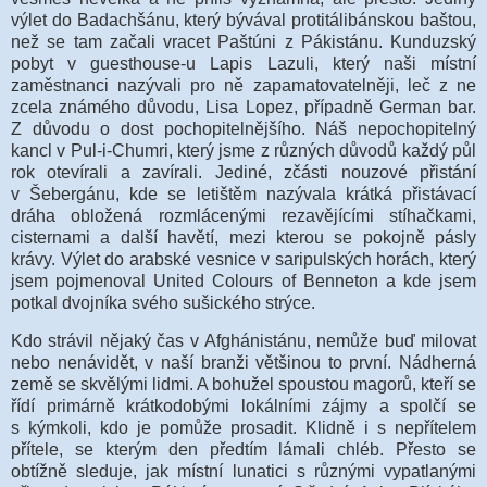
výlet do Badachšánu, který bývával protitálibánskou baštou,
než se tam začali vracet Paštúni z Pákistánu. Kunduzský
pobyt v guesthouse-u Lapis Lazuli, který naši místní
zaměstnanci nazývali pro ně zapamatovatelněji, leč z ne
zcela známého důvodu, Lisa Lopez, případně German bar.
Z důvodu o dost pochopitelnějšího. Náš nepochopitelný
kancl v Pul-i-Chumri, který jsme z různých důvodů každý půl
rok otevírali a zavírali. Jediné, zčásti nouzové přistání
v Šebergánu, kde se letištěm nazývala krátká přistávací
dráha obložená rozmlácenými rezavějícími stíhačkami,
cisternami a další havětí, mezi kterou se pokojně pásly
krávy. Výlet do arabské vesnice v saripulských horách, který
jsem pojmenoval United Colours of Benneton a kde jsem
potkal dvojníka svého sušického strýce.
Kdo strávil nějaký čas v Afghánistánu, nemůže buď milovat
nebo nenávidět, v naší branži většinou to první. Nádherná
země se skvělými lidmi. A bohužel spoustou magorů, kteří se
řídí primárně krátkodobými lokálními zájmy a spolčí se
s kýmkoli, kdo je pomůže prosadit. Klidně i s nepřítelem
přítele, se kterým den předtím lámali chléb. Přesto se
obtížně sleduje, jak místní lunatici s různými vypatlanými