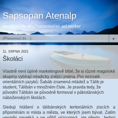
Sapsopan Atenalp
mediocre life of a humanitarian aid worker
▼
11. SRPNA 2021
Školáci
Vlastně není úplně marketingově blbé, že si různé magorské
skupiny vybírají mladicky znějící jména. Pro neznalé
orientálních jazyků: Šabáb znamená mládež a Tálib je
student, Tálibán v množném čísle. Je pravda tedy, že
původní Tálibán se původně formoval v pákistánských
náboženských školách.
Sleduji hlášení o tálibánských teritoriálních ziscích a
připomínám si místa a města, ve kterých jsem býval. Zatím
vesměs nevelká a ne příliš významná, ale přesto. Jediný