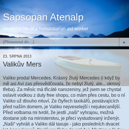
Sapsopan Atenalp
mediocre life of a humanitarian aid worker
▼
23. SRPNA 2013
Valikův Mers
Valiko prodal Mercedes. Krásný žlutý Mercedes (i když by
mě asi Avi zas přesvědčovala, že nebyl žlutý, ale... okrový
třeba). Za měsíc má třicáté narozeniny, jež jsem se chystal
oslavit vodkou z duty free shopu, co mám přes cestu, bo o ní
Valiko už dlouho mluví. Ze čtyřech taxikářů, postávajících
před naším domem, je Valiko nejveselejší i nejukecanější.
Před volbama mi tvrdil, že jestli „naši“ vyhrajou, možná
dostane job na ministerstvu, je přeci vystudovaný inženýr.
„Naši“ vyhráli a Valiko dál taxuje - jako posledních dvacet