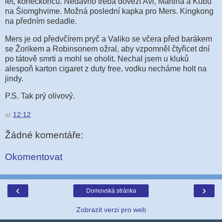
let, koneckonců. Nedávno třeba dovezl Avi, Martina a Kubu
na Šiomghvime. Možná poslední kapka pro Mers. Kingkong
na předním sedadle.
Mers je od předvčírem pryč a Valiko se včera před barákem
se Žorikem a Robinsonem ožral, aby vzpomněl čtyřicet dní
po tátově smrti a mohl se oholit. Nechal jsem u kluků
alespoň karton cigaret z duty free, vodku necháme holt na
jindy.
P.S. Tak prý olivový.
at
12:12
Žádné komentáře:
Okomentovat
‹
›
Domovská stránka
Zobrazit verzi pro web