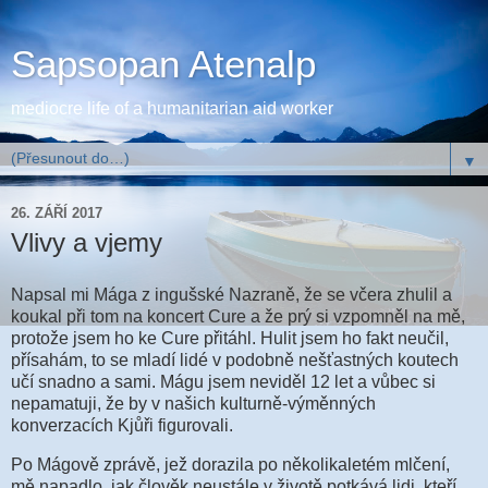
Sapsopan Atenalp
mediocre life of a humanitarian aid worker
▼
26. ZÁŘÍ 2017
Vlivy a vjemy
Napsal mi Mága z ingušské Nazraně, že se včera zhulil a
koukal při tom na koncert Cure a že prý si vzpomněl na mě,
protože jsem ho ke Cure přitáhl. Hulit jsem ho fakt neučil,
přísahám, to se mladí lidé v podobně nešťastných koutech
učí snadno a sami. Mágu jsem neviděl 12 let a vůbec si
nepamatuji, že by v našich kulturně-výměnných
konverzacích Kjůři figurovali.
Po Mágově zprávě, jež dorazila po několikaletém mlčení,
mě napadlo, jak člověk neustále v životě potkává lidi, kteří