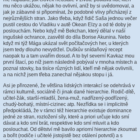
mu něco ukážou, nějak ho ovlivní, aniž by si uvědomoval, a
jak je zábavné si připomínat, že podobné vlivy přicházejí z
nejrůznějších stran. Jako třeba, když řidič Saša jednou večer
pustil cestou do Vladiku v autě Okean Elzy a od té doby je
poslouchám. Nebo když mě Bekchan, který dělal v naší
ingušské ochrance, zasvětil do díla Borise Akunina. Nebo
když mi týž Mága ukázal svět počítačových her, u kterých
jsem tedy dlouho nevydržel. Duškův snídaňový recept
naopak tu a tam uvařím dosud. A to byl severní Kavkaz mou
první štací, po níž jsem následně pobýval v mnoha místech a
poznal stovky, ba tisíce různých lidí, kteří mě nějak ovlivnili,
a na nichž jsem třeba zanechal nějakou stopu i já.
Asi je přirozené, že většina lidských interakcí se odehrává v
rámci kulturně, sociálně či jinak dané hierarchie. Rodič-dítě,
učitel-žák, starší-mladší, žena-muž, nadřízený-podřízený,
chudý-bohatý, místní-cizinec atp. Nezřídka se i implicitně
předpokládá, že v rámci též hierarchie existuje dominance
jedné ze stran, rozložení síly, které a priori určuje kdo smí
dávat a kdo smí brát, respektive kdo smí mluvit a kdo
poslouchat. Od dětství mě bavilo apriorní hierarchie zkoumat
a bořit (rodiče i učitelé jistojistě bez otálení potvrdí) a s