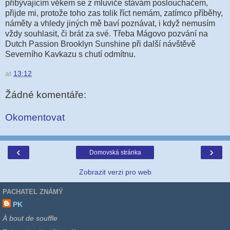
přibývajícím věkem se z mluviče stávám poslouchačem,
přijde mi, protože toho zas tolik říct nemám, zatímco příběhy,
náměty a vhledy jiných mě baví poznávat, i když nemusím
vždy souhlasit, či brát za své. Třeba Mágovo pozvání na
Dutch Passion Brooklyn Sunshine při další návštěvě
Severního Kavkazu s chutí odmítnu.
at
13:12
Žádné komentáře:
Okomentovat
‹
›
Domovská stránka
Zobrazit verzi pro web
PACHATEL ZNÁMÝ
PK
À bout de souffle