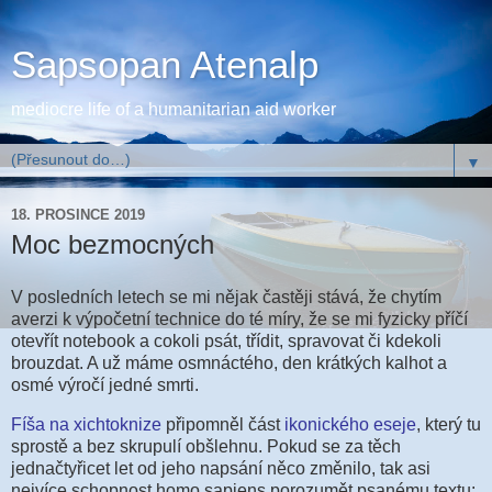
Sapsopan Atenalp
mediocre life of a humanitarian aid worker
▼
18. PROSINCE 2019
Moc bezmocných
V posledních letech se mi nějak častěji stává, že chytím
averzi k výpočetní technice do té míry, že se mi fyzicky příčí
otevřít notebook a cokoli psát, třídit, spravovat či kdekoli
brouzdat. A už máme osmnáctého, den krátkých kalhot a
osmé výročí jedné smrti.
Fíša na xichtoknize
připomněl část
ikonického eseje
, který tu
sprostě a bez skrupulí obšlehnu. Pokud se za těch
jednačtyřicet let od jeho napsání něco změnilo, tak asi
nejvíce schopnost homo sapiens porozumět psanému textu: