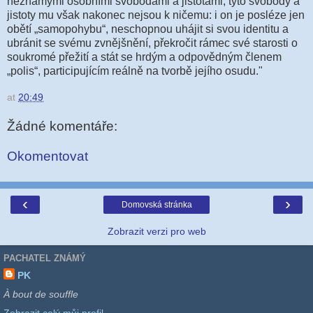
neznámými osobními svobodami a jistotami, tyto svobody a
jistoty mu však nakonec nejsou k ničemu: i on je posléze jen
obětí „samopohybu“, neschopnou uhájit si svou identitu a
ubránit se svému zvnějšnění, překročit rámec své starosti o
soukromé přežití a stát se hrdým a odpovědným členem
„polis“, participujícím reálně na tvorbě jejího osudu."
at
20:49
Žádné komentáře:
Okomentovat
‹
›
Domovská stránka
Zobrazit verzi pro web
PACHATEL ZNÁMÝ
PK
À bout de souffle