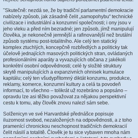
"Skutečně: nezdá se, že by tradiční parlamentní demokracie
nabízely způsob, jak zásadně čelit „samopohybu“ technické
civilizace i industriální a konzumní společnosti; i ony jsou v
jeho vleku a před ním bezradné; jen způsob, jímž manipulují
člověka, je nekonečně jemnější a rafinovanější než brutální
způsob systému post-totalitního. Ale celý ten statický
komplex ztuchlých, koncepčně rozbředlých a politicky tak
účelově jednajících masových politických stran, ovládaných
profesionálními aparáty a vyvazujících občana z jakékoli
konkrétní osobní odpovědnosti; celé ty složité struktury
skrytě manipulujících a expanzivních ohnisek kumulace
kapitálu; celý ten všudypřítomný diktát konzumu, produkce,
reklamy, komerce, konzumní kultury a celá ta povodeň
informací, to všechno – tolikrát už rozebráno a popsáno –
opravdu lze asi těžko považovat za nějakou perspektivní
cestu k tomu, aby člověk znovu nalezl sám sebe.
Solženicyn ve své Harvardské přednášce popisuje
iluzornost svobod, nezaložených na odpovědnosti, a z toho
pramenící chronickou neschopnost tradičních demokracií
čelit násilí a totalitě. Člověk je tu sice vybaven mnoha nám