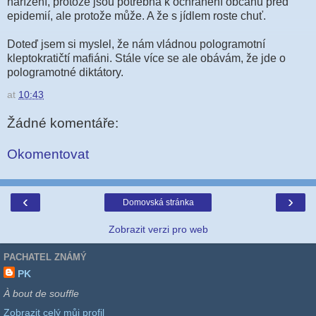
nařízení, protože jsou potřebná k ochránění občanů před
epidemií, ale protože může. A že s jídlem roste chuť.
Doteď jsem si myslel, že nám vládnou pologramotní
kleptokratičtí mafiáni. Stále více se ale obávám, že jde o
pologramotné diktátory.
at
10:43
Žádné komentáře:
Okomentovat
‹
›
Domovská stránka
Zobrazit verzi pro web
PACHATEL ZNÁMÝ
PK
À bout de souffle
Zobrazit celý můj profil