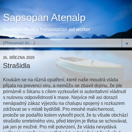
Sapsopan Atenalp
mediocre life of a humanitarian aid worker
▼
26. BŘEZNA 2020
Strašidla
Koukám se na různá opatření, které naše moudrá vláda
přijala na prevenci viru, a nemůžu se zbavit dojmu, že jde
primárně o šikanu s cílem vyzkoušet si autoritativní vládnutí
s nulovou odpovědností k mase. Nejvíce mě asi dorazil
nenápadný zákaz výjezdu na chalupu spojený s rozkazem
zdržovat se v místě bydliště. Pro mnohé malichernost,
protože se podařilo kolem vytvořit pocit, že tu všude obchází
strašidlo smrtelného viru, před kterým je třeba se schovávat,
jak jen je možné. Pro mě potvrzení, že vláda nevydává