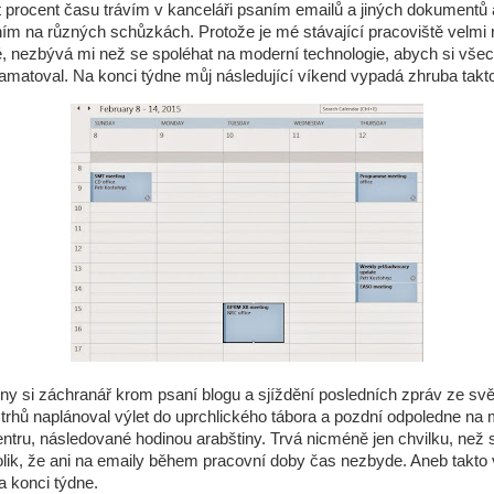
procent času trávím v kanceláři psaním emailů a jiných dokumentů 
m na různých schůzkách. Protože je mé stávající pracoviště velmi 
 nezbývá mi než se spoléhat na moderní technologie, abych si vše
matoval. Na konci týdne můj následující víkend vypadá zhruba takt
ny si záchranář krom psaní blogu a sjíždění posledních zpráv ze sv
 trhů naplánoval výlet do uprchlického tábora a pozdní odpoledne na
ntru, následované hodinou arabštiny. Trvá nicméně jen chvilku, než 
lik, že ani na emaily během pracovní doby čas nezbyde. Aneb takto
a konci týdne.