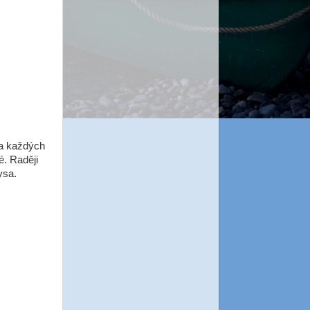
za každých
é. Raději
ysa.