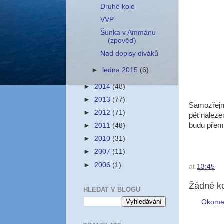
Druhé kolo
VVP
Šunka v Ammánu
(zpověď)
Nad dopisy diváků
►
ledna 2015
(6)
►
2014
(48)
►
2013
(77)
Samozřejm
►
2012
(71)
pět naleze
budu přemý
►
2011
(48)
►
2010
(31)
►
2007
(11)
►
2006
(1)
at
13:45
Žádné k
HLEDAT V BLOGU
Okome