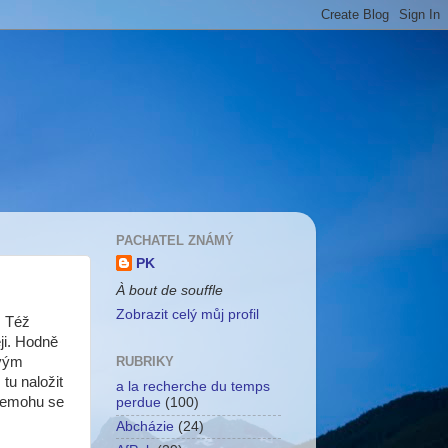
PACHATEL ZNÁMÝ
PK
À bout de souffle
Zobrazit celý můj profil
. Též
ji. Hodně
ovým
RUBRIKY
tu naložit
a la recherche du temps
 Nemohu se
perdue
(100)
Abcházie
(24)