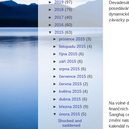
►
2019
(97)
Devadesát 
posedávání
►
2018
(79)
dynamické,
►
2017
(40)
závazky pa
►
2016
(60)
▼
2015
(63)
►
prosince 2015
(3)
►
listopadu 2015
(4)
►
října 2015
(6)
►
září 2015
(6)
►
srpna 2015
(6)
►
července 2015
(6)
►
června 2015
(2)
►
května 2015
(4)
►
dubna 2015
(6)
Na volné d
►
března 2015
(9)
finančních
▼
února 2015
(5)
Šanghaj ce
změní nato
Shocked and
saddened
kalendář n