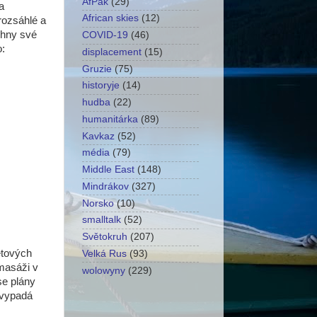
AfPak
(29)
a
African skies
(12)
rozsáhlé a
chny své
COVID-19
(46)
o:
displacement
(15)
Gruzie
(75)
historyje
(14)
hudba
(22)
humanitárka
(89)
Kavkaz
(52)
média
(79)
Middle East
(148)
Mindrákov
(327)
Norsko
(10)
smalltalk
(52)
Světokruh
(207)
ětových
Velká Rus
(93)
 masáži v
wolowyny
(229)
se plány
 vypadá