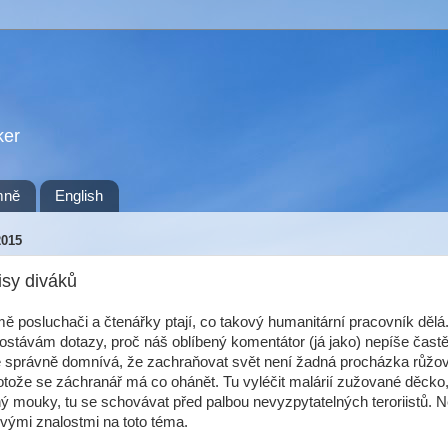
ker
mně
English
2015
sy diváků
ě posluchači a čtenářky ptají, co takový humanitární pracovník dělá
ostávám dotazy, proč náš oblíbený komentátor (já jako) nepíše častě
se správně domnívá, že zachraňovat svět není žadná procházka růž
tože se záchranář má co ohánět. Tu vyléčit malárií zužované děcko, 
ý mouky, tu se schovávat před palbou nevyzpytatelných teroriistů.
svými znalostmi na toto téma.