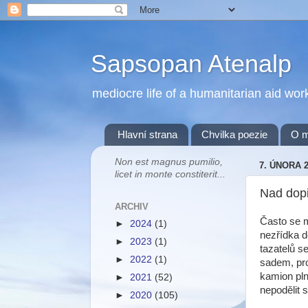
Sapsopan Atenalp
mediocre life of a humanitarian aid wor
Hlavní strana
Chvilka poezie
O 
Non est magnus pumilio,
7. ÚNORA 
licet in monte constiterit...
Nad dopi
ARCHIV
Často se m
►
2024
(1)
nezřídka d
►
2023
(1)
tazatelů 
►
2022
(1)
sadem, pro
kamion pln
►
2021
(52)
nepodělit 
►
2020
(105)