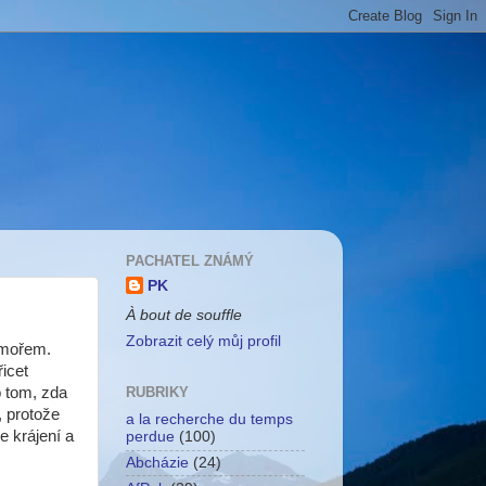
PACHATEL ZNÁMÝ
PK
À bout de souffle
Zobrazit celý můj profil
 mořem.
řicet
o tom, zda
RUBRIKY
, protože
a la recherche du temps
e krájení a
perdue
(100)
Abcházie
(24)