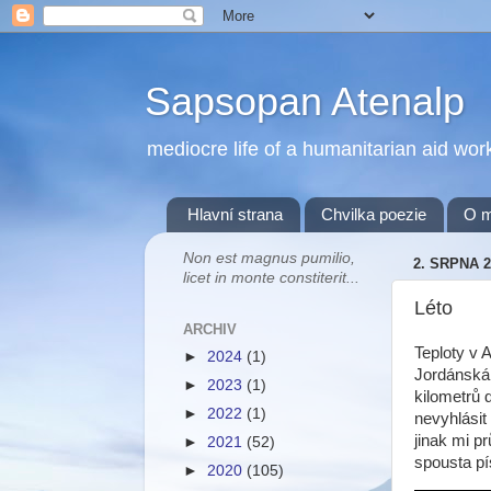
Sapsopan Atenalp
mediocre life of a humanitarian aid wor
Hlavní strana
Chvilka poezie
O 
Non est magnus pumilio,
2. SRPNA 2
licet in monte constiterit...
Léto
ARCHIV
Teploty v 
►
2024
(1)
Jordánská
►
2023
(1)
kilometrů 
►
2022
(1)
nevyhlásit
jinak mi p
►
2021
(52)
spousta pí
►
2020
(105)