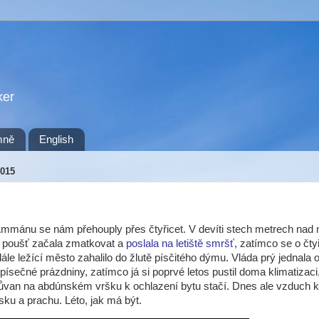
ker
mně
English
015
Ammánu se nám přehouply přes čtyřicet. V devíti stech metrech nad
 poušť začala zmatkovat a
poslala na letiště smršť
, zatímco se o čty
dále ležící město zahalilo do žlutě písčitého dýmu. Vláda prý jednala 
 písečné prázdniny, zatímco já si poprvé letos pustil doma klimatizaci
růvan na abdúnském vršku k ochlazení bytu stačí. Dnes ale vzduch k
sku a prachu. Léto, jak má být.