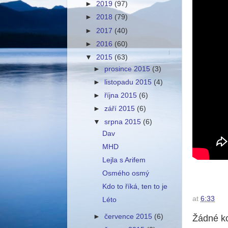
►
2019
(97)
►
2018
(79)
►
2017
(40)
►
2016
(60)
▼
2015
(63)
►
prosince 2015
(3)
►
listopadu 2015
(4)
►
října 2015
(6)
►
září 2015
(6)
▼
srpna 2015
(6)
Dav
MHD
Lejla s Arifem
Osmého osmý
Kdo to říká, ten to je
at
6:33
Léto
►
července 2015
(6)
Žádné k