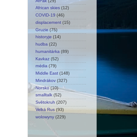
AfPak
(29)
African skies
(12)
COVID-19
(46)
displacement
(15)
Gruzie
(75)
historyje
(14)
hudba
(22)
humanitárka
(89)
Kavkaz
(52)
média
(79)
Middle East
(148)
Mindrákov
(327)
Norsko
(10)
smalltalk
(52)
Světokruh
(207)
Velká Rus
(93)
wolowyny
(229)