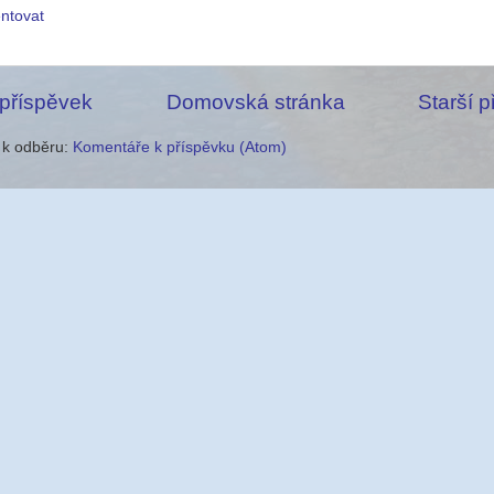
ntovat
 příspěvek
Domovská stránka
Starší 
e k odběru:
Komentáře k příspěvku (Atom)