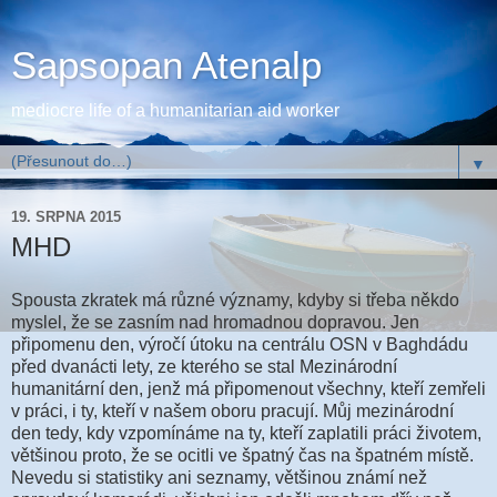
Sapsopan Atenalp
mediocre life of a humanitarian aid worker
▼
19. SRPNA 2015
MHD
Spousta zkratek má různé významy, kdyby si třeba někdo
myslel, že se zasním nad hromadnou dopravou. Jen
připomenu den, výročí útoku na centrálu OSN v Baghdádu
před dvanácti lety, ze kterého se stal Mezinárodní
humanitární den, jenž má připomenout všechny, kteří zemřeli
v práci, i ty, kteří v našem oboru pracují. Můj mezinárodní
den tedy, kdy vzpomínáme na ty, kteří zaplatili práci životem,
většinou proto, že se ocitli ve špatný čas na špatném místě.
Nevedu si statistiky ani seznamy, většinou známí než