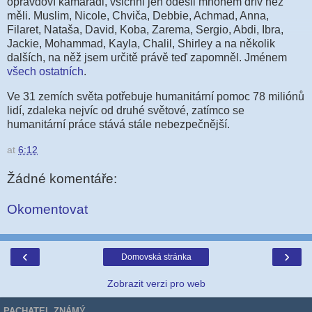
opravdoví kamarádi, všichni jen odešli mnohem dřív než
měli. Muslim, Nicole, Chviča, Debbie, Achmad, Anna,
Filaret, Nataša, David, Koba, Zarema, Sergio, Abdi, Ibra,
Jackie, Mohammad, Kayla, Chalil, Shirley a na několik
dalších, na něž jsem určitě právě teď zapomněl. Jménem
všech ostatních
.
Ve 31 zemích světa potřebuje humanitární pomoc 78 miliónů
lidí, zdaleka nejvíc od druhé světové, zatímco se
humanitární práce stává stále nebezpečnější.
at
6:12
Žádné komentáře:
Okomentovat
‹
›
Domovská stránka
Zobrazit verzi pro web
PACHATEL ZNÁMÝ