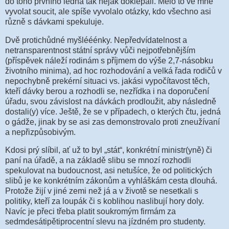
do toho prvního ledna tak nějak doklepali. Mělo to ve mně
vyvolat soucit, ale spíše vyvolalo otázky, kdo všechno asi
různě s dávkami spekuluje.
Dvě protichůdné myšlééénky. Nepředvídatelnost a
netransparentnost státní správy vůči nejpotřebnějším
(příspěvek náleží rodinám s příjmem do výše 2,7-násobku
životního minima), ad hoc rozhodování a velká řada rodičů v
nepochybně prekérní situaci vs. jakási vypočítavost těch,
kteří dávky berou a rozhodli se, nezřídka i na doporučení
úřadu, svou závislost na dávkách prodloužit, aby následně
dostali(y) více. Ještě, že se v případech, o kterých čtu, jedná
o gádže, jinak by se asi zas demonstrovalo proti zneužívaní
a nepřizpůsobivým.
Kdosi prý slíbil, ať už to byl „stát“, konkrétní ministr(yně) či
paní na úřadě, a na základě slibu se mnozí rozhodli
spekulovat na budoucnost, asi netušíce, že od politických
slibů je ke konkrétním zákonům a vyhláškám cesta dlouhá.
Protože žijí v jiné zemi než já a v životě se nesetkali s
politiky, kteří za loupák či s koblihou naslibují hory doly.
Navíc je přeci třeba platit soukromým firmám za
sedmdesátipětiprocentní slevu na jízdném pro studenty.