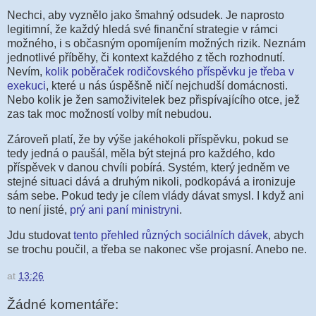
Nechci, aby vyznělo jako šmahný odsudek. Je naprosto
legitimní, že každý hledá své finanční strategie v rámci
možného, i s občasným opomíjením možných rizik. Neznám
jednotlivé příběhy, či kontext každého z těch rozhodnutí.
Nevím,
kolik poběraček rodičovského příspěvku je třeba v
exekuci
, které u nás úspěšně ničí nejchudší domácnosti.
Nebo kolik je žen samoživitelek bez přispívajícího otce, jež
zas tak moc možností volby mít nebudou.
Zároveň platí, že by výše jakéhokoli příspěvku, pokud se
tedy jedná o paušál, měla být stejná pro každého, kdo
příspěvek v danou chvíli pobírá. Systém, který jedněm ve
stejné situaci dává a druhým nikoli, podkopává a ironizuje
sám sebe. Pokud tedy je cílem vlády dávat smysl. I když ani
to není jisté,
prý ani paní ministryni
.
Jdu studovat
tento přehled různých sociálních dávek
, abych
se trochu poučil, a třeba se nakonec vše projasní. Anebo ne.
at
13:26
Žádné komentáře: