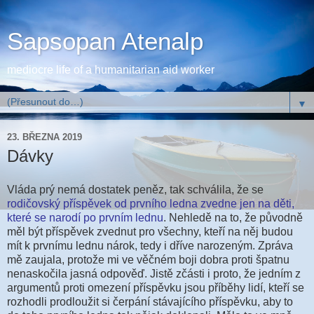
Sapsopan Atenalp
mediocre life of a humanitarian aid worker
▼
23. BŘEZNA 2019
Dávky
Vláda prý nemá dostatek peněz, tak schválila, že se
rodičovský příspěvek od prvního ledna zvedne jen na děti,
které se narodí po prvním lednu
. Nehledě na to, že původně
měl být příspěvek zvednut pro všechny, kteří na něj budou
mít k prvnímu lednu nárok, tedy i dříve narozeným. Zpráva
mě zaujala, protože mi ve věčném boji dobra proti špatnu
nenaskočila jasná odpověď. Jistě zčásti i proto, že jedním z
argumentů proti omezení příspěvku jsou příběhy lidí, kteří se
rozhodli prodloužit si čerpání stávajícího příspěvku, aby to