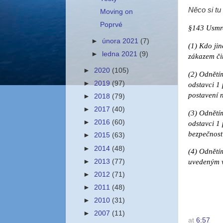
Něco si tu
Moving on
Poprvé
§143 Usmrc
►
února 2021
(7)
(1) Kdo jin
►
ledna 2021
(9)
zákazem či
►
2020
(105)
(2) Odnětím
►
2019
(97)
odstavci 1 
postavení 
►
2018
(79)
►
2017
(40)
(3) Odnětí
►
2016
(60)
odstavci 1
bezpečnost
►
2015
(63)
►
2014
(48)
(4) Odnětím
uvedeným v
►
2013
(77)
►
2012
(71)
►
2011
(48)
►
2010
(31)
►
2007
(11)
at
6:57