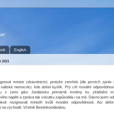
ker
mně
English
A 2021
gnoval ministr zdravotnictví, protože zemřelo (dle prvních zpráv
v saltské nemocnici, kde došel kyslík. Prý cítí morální odpovědno
ou v zemi jako Jordánsko primárně míněny ku zklidnění ma
ého napětí a zpráva tak vskutku zapůsobila i na mě. Dávno jsem od
lí rezignovali ministři kvůli morální odpovědnosti. Asi defo
 na východě. Včetně Bestinkovidistánu.