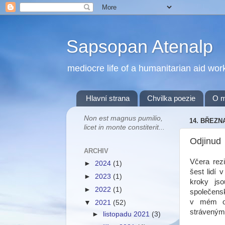
Sapsopan Atenalp
mediocre life of a humanitarian aid wor
Hlavní strana
Chvilka poezie
O 
Non est magnus pumilio,
14. BŘEZN
licet in monte constiterit...
Odjinud
ARCHIV
Včera rezi
►
2024
(1)
šest lidí 
►
2023
(1)
kroky js
►
2022
(1)
společensk
v mém oko
▼
2021
(52)
strávenými
►
listopadu 2021
(3)