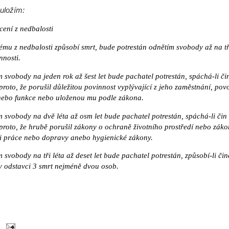
 uložím:
ení z nedbalosti
ému z nedbalosti způsobí smrt, bude potrestán odnětím svobody až na tř
nnosti.
 svobody na jeden rok až šest let bude pachatel potrestán, spáchá-li č
proto, že porušil důležitou povinnost vyplývající z jeho zaměstnání, pov
nebo funkce nebo uloženou mu podle zákona.
m svobody na dvě léta až osm let bude pachatel potrestán, spáchá-li čin
 proto, že hrubě porušil zákony o ochraně životního prostředí nebo záko
i práce nebo dopravy anebo hygienické zákony.
 svobody na tři léta až deset let bude pachatel potrestán, způsobí-li či
 odstavci 3 smrt nejméně dvou osob.