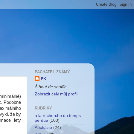
PACHATEL ZNÁMÝ
PK
À bout de souffle
Zobrazit celý můj profil
 minimálně)
st. Podobné
ximálního
RUBRIKY
vykl, že by
a la recherche du temps
rmace lety
perdue
(100)
Abcházie
(24)