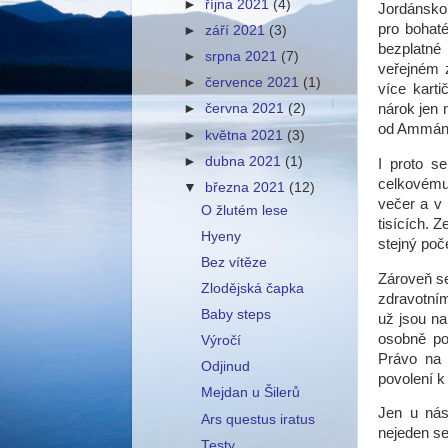
►
října 2021
(4)
Jordánsko
pro bohat
►
září 2021
(3)
bezplatné 
►
srpna 2021
(7)
veřejném z
►
července 2021
(1)
více karti
nárok jen 
►
června 2021
(2)
od Ammánu 
►
května 2021
(3)
►
dubna 2021
(1)
I proto s
celkovému 
▼
března 2021
(12)
večer a v
O žlutém lese
tisících. 
Hyeny
stejný poče
Bez vítěze
Zároveň se
Zlodějská čapka
zdravotním
Baby steps
už jsou na
osobně pot
Výročí
Právo na v
Odjinud
povolení k
Mejdan u Šilerů
Jen u nás
Ars questus iratus
nejeden s
Testy