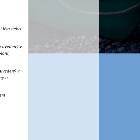
i léta nebo
in uvedený v
olání,
 uvedený v
ny o
nem