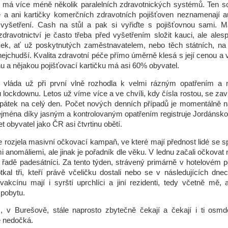
 má více méně několik paralelních zdravotnických systémů. Ten s
é a ani kartičky komerčních zdravotních pojišťoven neznamenají a
vyšetření. Cash na stůl a pak si vyřiďte s pojišťovnou sami. Mát
dravotnictví je často třeba před vyšetřením složit kauci, ale ales
ček, ať už poskytnutých zaměstnavatelem, nebo těch státních, na 
nejchudší. Kvalita zdravotní péče přímo úměrně klesá s její cenou a 
a nějakou pojišťovací kartičku má asi 60% obyvatel.
e vláda už při první vlně rozhodla k velmi rázným opatřením a
lockdownu. Letos už víme více a ve chvíli, kdy čísla rostou, se za
 pátek na celý den. Počet nových denních případů je momentálně n
Zejména díky jasným a kontrolovaným opatřením registruje Jordánsk
t obyvatel jako ČR asi čtvrtinu obětí.
 rozjela masivní očkovací kampaň, ve které mají přednost lidé se s
i anomáliemi, ale jinak je pořadník dle věku. V lednu začali očkovat 
 řadě padesátníci. Za tento týden, strávený primárně v hotelovém p
kal tři, kteří právě včeličku dostali nebo se v následujících dnec
akcínu mají i syrští uprchlíci a jiní rezidenti, tedy včetně mě,
 pobytu.
, v Burešově, stále naprosto zbytečně čekají a čekají i ti osmde
e nedočká.