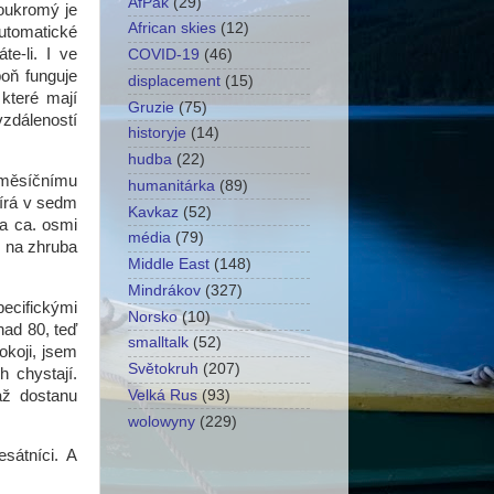
AfPak
(29)
oukromý je
African skies
(12)
utomatické
e-li. I ve
COVID-19
(46)
poň funguje
displacement
(15)
které mají
Gruzie
(75)
vzdáleností
historyje
(14)
hudba
(22)
 měsíčnímu
humanitárka
(89)
vírá v sedm
Kavkaz
(52)
a ca. osmi
média
(79)
o na zhruba
Middle East
(148)
Mindrákov
(327)
pecifickými
Norsko
(10)
nad 80, teď
smalltalk
(52)
okoji, jsem
Světokruh
(207)
h chystají.
 až dostanu
Velká Rus
(93)
wolowyny
(229)
sátníci. A